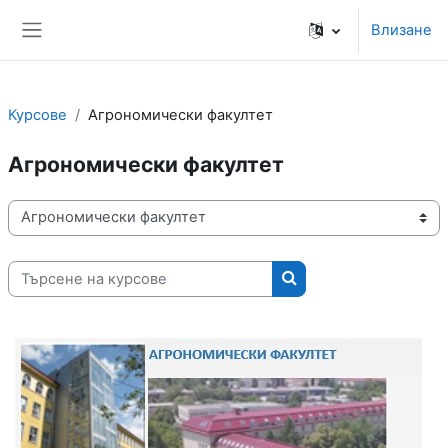
Прескочи на основното съдържание
Влизане
Страничен панел
Курсове
Агрономически факултет
Агрономически факултет
Категории курсове
Търсене на курсове
Търсене на курсове