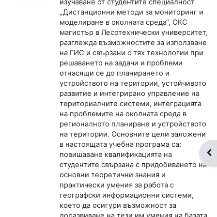
изучаване от студентите специалност
„Дистанционни методи за мониторинг и
моделиране в околната среда“, ОКС
магистър в Лесотехнически университет,
разглежда възможностите за използване
на ГИС и свързани с тях технологии при
решаването на задачи и проблеми
отнасящи се до планирането и
устройството на територии, устойчивото
развитие и интегрирано управление на
териториалните системи, интеграцията
на проблемите на околната среда в
регионалното планиране и устройството
на територии. Основните цели заложени
в настоящата учебна програма са:
От
повишаване квалификацията на
студентите свързана с придобиването на
основни теоретични знания и
практически умения за работа с
географски информационни системи,
което да осигури възможност за
доразвиване на тези им умения на базата