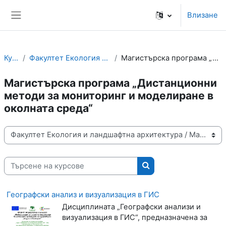
Прескочи на основното съдържание
Влизане
Страничен панел
Курсове
Факултет Екология и ландшафтна архитектура
Магистърска програма „Дистанционни методи за мони...
Магистърска програма „Дистанционни
методи за мониторинг и моделиране в
околната среда“
Категории курсове
Търсене на курсове
Търсене на курсове
Географски анализ и визуализация в ГИС
Дисциплината „Географски анализи и
визуализация в ГИС“, предназначена за